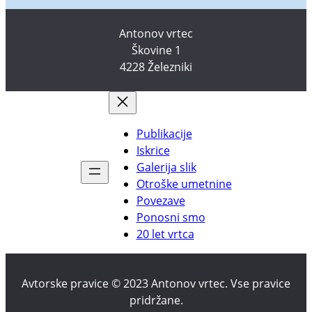
Antonov vrtec
Škovine 1
4228 Železniki
Publikacije
Iskrice
Galerija slik
Otroške umetnine
Povezave
Ponosni smo
20 let vrtca
Avtorske pravice © 2023 Antonov vrtec. Vse pravice
pridržane.