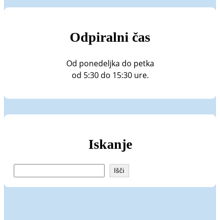
Odpiralni čas
Od ponedeljka do petka
od 5:30 do 15:30 ure.
Iskanje
I
Išči
š
č
i