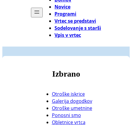
Novice
Programi
Vrtec se predstavi
Sodelovanje s starši
Vpis v vrtec
Izbrano
Otroške iskrice
Galerija dogodkov
Otroške umetnine
Ponosni smo
Obletnice vrtca