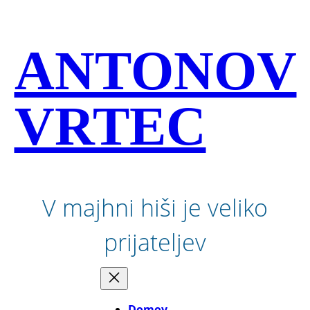
Preskoči
na
vsebino
ANTONOV
VRTEC
V majhni hiši je veliko
prijateljev
Domov