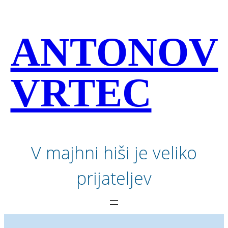
Preskoči
na
vsebino
ANTONOV
VRTEC
V majhni hiši je veliko
prijateljev