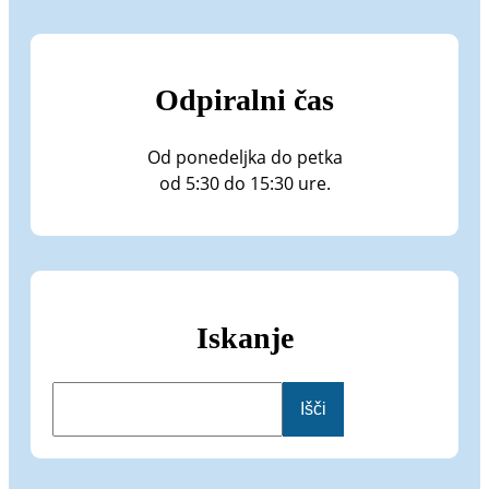
Odpiralni čas
Od ponedeljka do petka
od 5:30 do 15:30 ure.
Iskanje
I
Išči
š
č
i