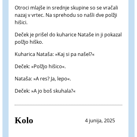
Otroci mlajše in srednje skupine so se vračali
nazaj v vrtec. Na sprehodu so našli dve polžji
hišici.
Deček je prišel do kuharice Nataše in ji pokazal
polžjo hiško.
Kuharica Nataša: »Kaj si pa našel?«
Deček: »Polžjo hišico«.
Nataša: »A res? Ja, lepo«.
Deček: »A jo boš skuhala?«
Kolo
4 junija, 2025