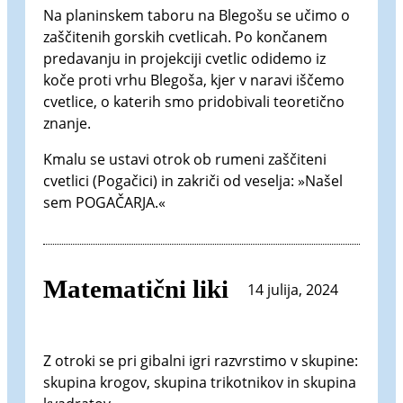
Na planinskem taboru na Blegošu se učimo o
zaščitenih gorskih cvetlicah. Po končanem
predavanju in projekciji cvetlic odidemo iz
koče proti vrhu Blegoša, kjer v naravi iščemo
cvetlice, o katerih smo pridobivali teoretično
znanje.
Kmalu se ustavi otrok ob rumeni zaščiteni
cvetlici (Pogačici) in zakriči od veselja: »Našel
sem POGAČARJA.«
Matematični liki
14 julija, 2024
Z otroki se pri gibalni igri razvrstimo v skupine:
skupina krogov, skupina trikotnikov in skupina