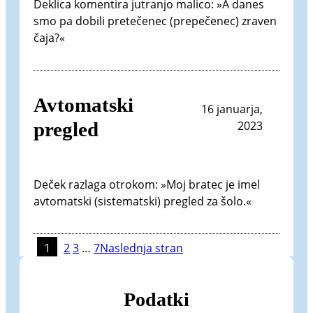
Deklica komentira jutranjo malico: »A danes
smo pa dobili pretečenec (prepečenec) zraven
čaja?«
Avtomatski
16 januarja,
pregled
2023
Deček razlaga otrokom: »Moj bratec je imel
avtomatski (sistematski) pregled za šolo.«
1
2
3
…
7
Naslednja stran
Podatki