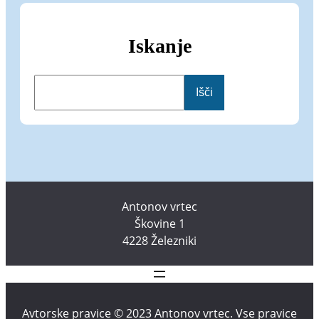
Iskanje
I
Išči
š
č
i
Antonov vrtec
Škovine 1
4228 Železniki
Avtorske pravice © 2023 Antonov vrtec. Vse pravice