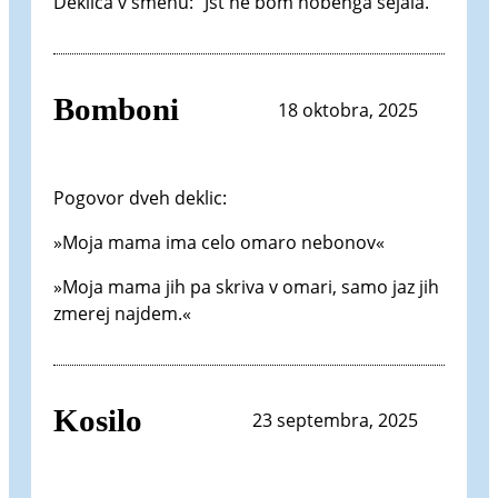
Deklica v smehu: “Jst ne bom nobenga sejala.”
Bomboni
18 oktobra, 2025
Pogovor dveh deklic:
»Moja mama ima celo omaro nebonov«
»Moja mama jih pa skriva v omari, samo jaz jih
zmerej najdem.«
Kosilo
23 septembra, 2025