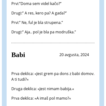
Prvi:”Doma sem videl kačo?”
Drugi:” A res, kero pa? A gada?”
Prvi:” Ne, ful je bla strupena.”
Drugi:” Aja.. pol je bla pa modruška.”
Babi
20 avgusta, 2024
Prva deklica: »Jest grem pa dons z babi domov.
A ti tudi?«
Druga deklica: »Jest nimam babija.«
Prva deklica: »A imaš pol mamo?«