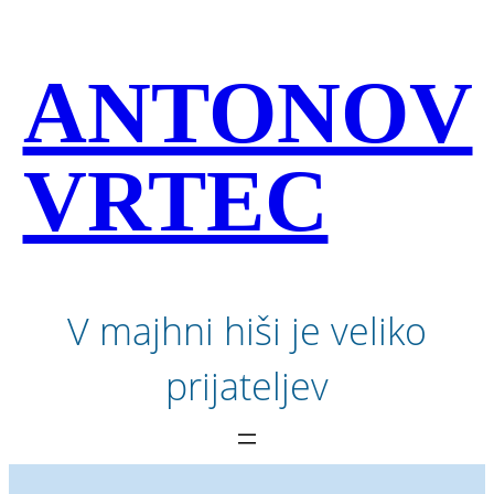
Preskoči
na
vsebino
ANTONOV
VRTEC
V majhni hiši je veliko
prijateljev