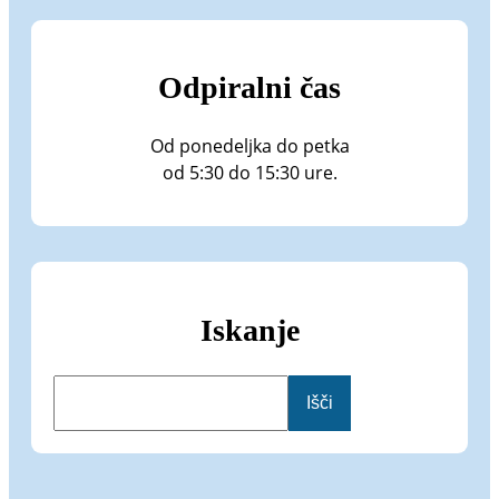
Odpiralni čas
Od ponedeljka do petka
od 5:30 do 15:30 ure.
Iskanje
I
Išči
š
č
i