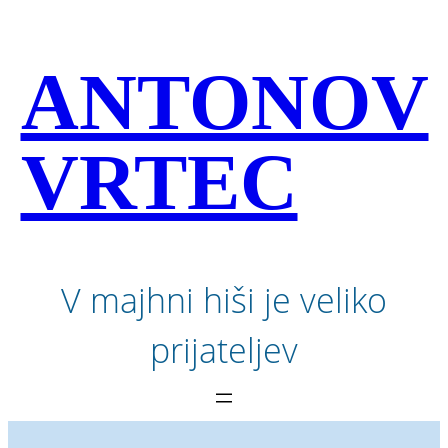
Preskoči
na
vsebino
ANTONOV
VRTEC
V majhni hiši je veliko
prijateljev