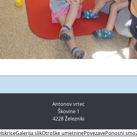
Antonov vrtec
Škovine 1
4228 Železniki
e
Iskrice
Galerija slik
Otroške umetnine
Povezave
Ponosni smo