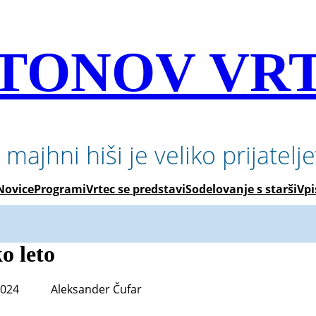
TONOV VR
 majhni hiši je veliko prijatelj
Novice
Programi
Vrtec se predstavi
Sodelovanje s starši
Vpi
o leto
2024
Aleksander Čufar