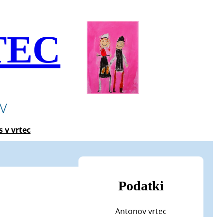
TEC
ev
s v vrtec
Podatki
Antonov vrtec