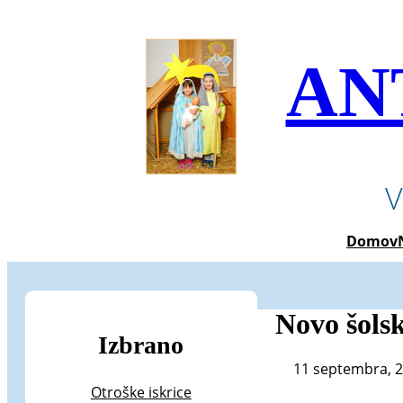
Preskoči
na
vsebino
AN
V
Domov
Novo šolsk
Izbrano
11 septembra, 
Otroške iskrice