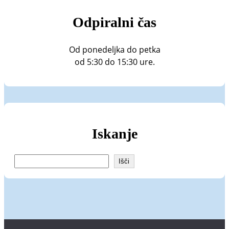
Odpiralni čas
Od ponedeljka do petka
od 5:30 do 15:30 ure.
Iskanje
I
Išči
š
č
i