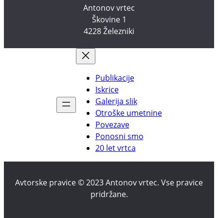
Antonov vrtec
Škovine 1
4228 Železniki
Publikacije
Iskrice
Galerija slik
Otroške umetnine
Povezave
Ponosni smo
20 let vrtca
Avtorske pravice © 2023 Antonov vrtec. Vse pravice
pridržane.