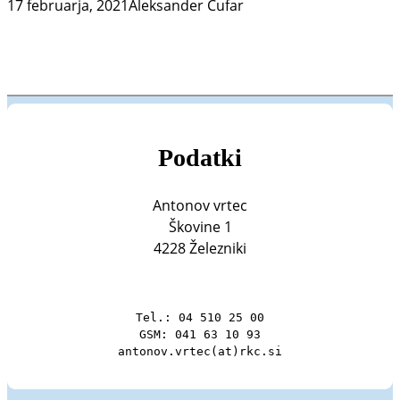
17 februarja, 2021
Aleksander Čufar
Podatki
Antonov vrtec
Škovine 1
4228 Železniki
Tel.: 04 510 25 00

GSM: 041 63 10 93

antonov.vrtec(at)rkc.si