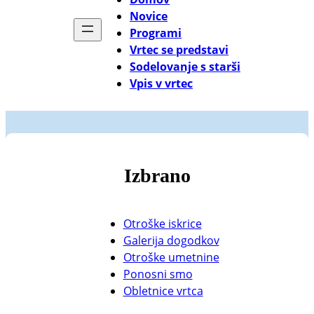
Novice
Programi
Vrtec se predstavi
Sodelovanje s starši
Vpis v vrtec
Izbrano
Otroške iskrice
Galerija dogodkov
Otroške umetnine
Ponosni smo
Obletnice vrtca