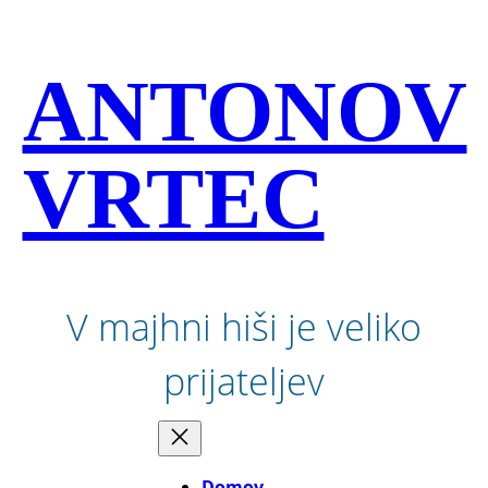
Preskoči
na
vsebino
ANTONOV
VRTEC
V majhni hiši je veliko
prijateljev
Domov