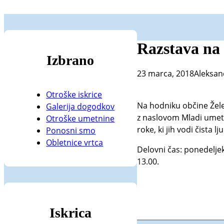
Razstava na 
Izbrano
23 marca, 2018
Aleksan
Otroške iskrice
Na hodniku občine Žele
Galerija dogodkov
z naslovom Mladi umetn
Otroške umetnine
roke, ki jih vodi čista 
Ponosni smo
Obletnice vrtca
Delovni čas: ponedeljek
13.00.
Iskrica