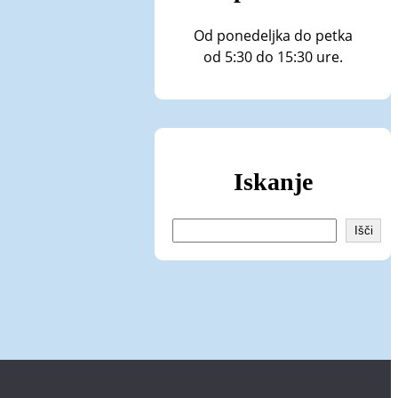
Od ponedeljka do petka
od 5:30 do 15:30 ure.
Iskanje
I
Išči
š
č
i