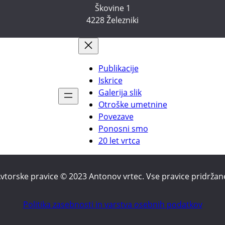
Škovine 1
4228 Železniki
Publikacije
Iskrice
Galerija slik
Otroške umetnine
Povezave
Ponosni smo
20 let vrtca
vtorske pravice © 2023 Antonov vrtec. Vse pravice pridržan
Politika zasebnosti in varstva osebnih podatkov