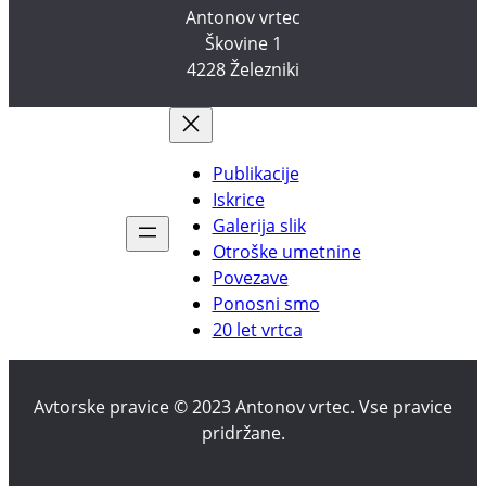
Antonov vrtec
Škovine 1
4228 Železniki
Publikacije
Iskrice
Galerija slik
Otroške umetnine
Povezave
Ponosni smo
20 let vrtca
Avtorske pravice © 2023 Antonov vrtec. Vse pravice
pridržane.