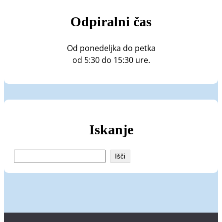
Odpiralni čas
Od ponedeljka do petka
od 5:30 do 15:30 ure.
Iskanje
I
Išči
š
č
i