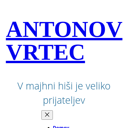
Preskoči
na
vsebino
ANTONOV
VRTEC
V majhni hiši je veliko
prijateljev
Domov