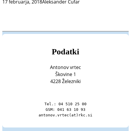
17 februarja, 2018
Aleksander Čufar
Podatki
Antonov vrtec
Škovine 1
4228 Železniki
Tel.: 04 510 25 00

GSM: 041 63 10 93

antonov.vrtec(at)rkc.si