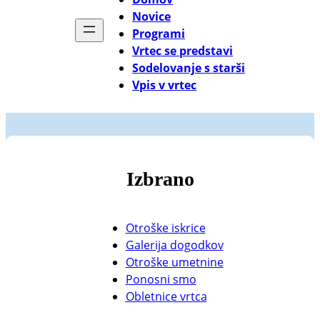
Novice
Programi
Vrtec se predstavi
Sodelovanje s starši
Vpis v vrtec
Izbrano
Otroške iskrice
Galerija dogodkov
Otroške umetnine
Ponosni smo
Obletnice vrtca