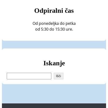
Odpiralni čas
Od ponedeljka do petka
od 5:30 do 15:30 ure.
Iskanje
I
Išči
š
č
i