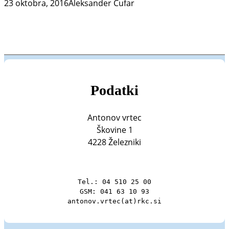
23 oktobra, 2016
Aleksander Čufar
Podatki
Antonov vrtec
Škovine 1
4228 Železniki
Tel.: 04 510 25 00

GSM: 041 63 10 93

antonov.vrtec(at)rkc.si