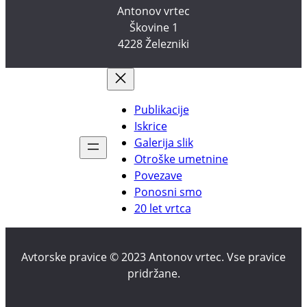
Antonov vrtec
Škovine 1
4228 Železniki
Publikacije
Iskrice
Galerija slik
Otroške umetnine
Povezave
Ponosni smo
20 let vrtca
Avtorske pravice © 2023 Antonov vrtec. Vse pravice
pridržane.