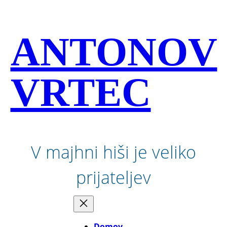
Preskoči
na
vsebino
ANTONOV
VRTEC
V majhni hiši je veliko
prijateljev
Domov