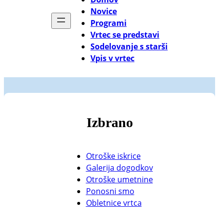
Novice
Programi
Vrtec se predstavi
Sodelovanje s starši
Vpis v vrtec
Izbrano
Otroške iskrice
Galerija dogodkov
Otroške umetnine
Ponosni smo
Obletnice vrtca