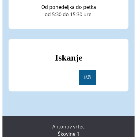
Od ponedeljka do petka
od 5:30 do 15:30 ure.
Iskanje
I
Išči
š
č
i
Antonov vrtec
Škovine 1