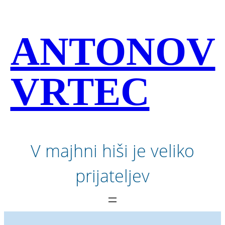
Preskoči
na
vsebino
ANTONOV
VRTEC
V majhni hiši je veliko
prijateljev