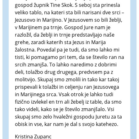
gospod župnik Tine Skok. S seboj sta prinesla
veliko tablo, na kateri sta bili narisani dve srci –
Jezusovo in Marijino. V Jezusovem so bili žeblji,
v Marijinem pa trnje. Gospod Jure nam je
razložil, da žeblji in trnje predstavljajo naše
grehe, zaradi katerih sta Jezus in Marija
žalostna. Povedal pa je tudi, da smo lahko mi
tisti, ki pomagamo pri tem, da se število ran na
srcih zmanjša. To lahko naredimo z dobrimi
deli, tolažbo drug drugega, predvsem pa z
molitvijo. Skupaj smo zmolili in tako kar takoj
prispevali k tolažbi in celjenju ran Jezusovega
in Marijinega srca. Vsak otrok je lahko tudi
fizično izvlekel en trn ali žebelj iz table, da smo
tako videli, kako se je število zmanjšalo. Vsi
skupaj smo zelo hvaležni gospodu Juretu za ta
obisk in vse, kar nam je dal s svojo katehezo.
Kristina Zupanc