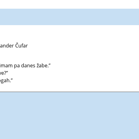
sander Čufar
z imam pa danes žabe.”
ve?”
ogah.”