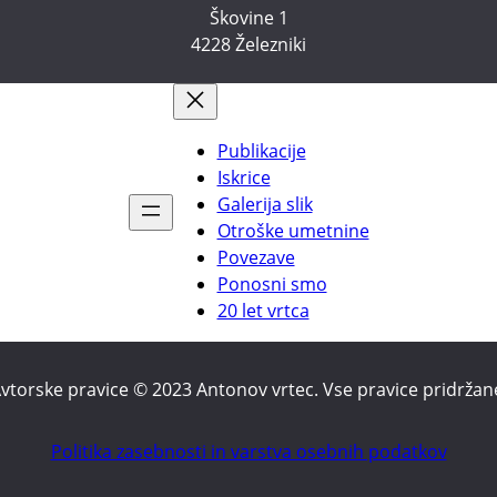
Škovine 1
4228 Železniki
Publikacije
Iskrice
Galerija slik
Otroške umetnine
Povezave
Ponosni smo
20 let vrtca
vtorske pravice © 2023 Antonov vrtec. Vse pravice pridržan
Politika zasebnosti in varstva osebnih podatkov