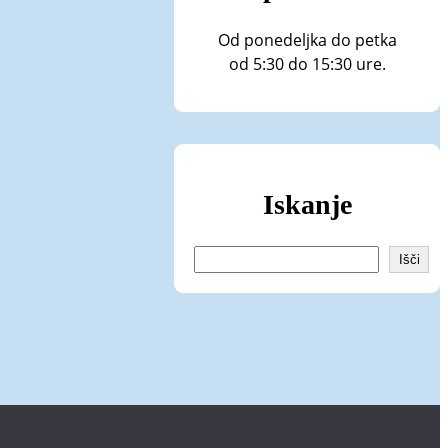
Od ponedeljka do petka
od 5:30 do 15:30 ure.
Iskanje
I
Išči
š
č
i