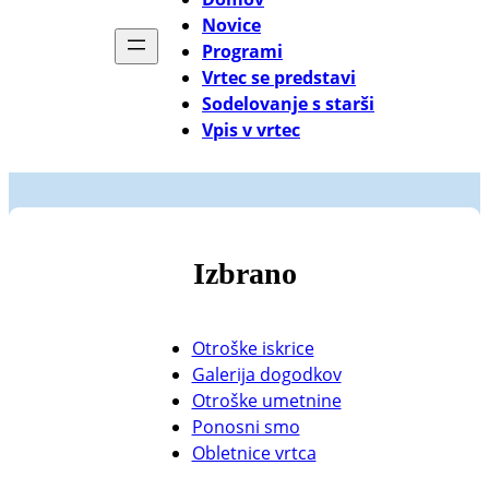
Novice
Programi
Vrtec se predstavi
Sodelovanje s starši
Vpis v vrtec
Izbrano
Otroške iskrice
Galerija dogodkov
Otroške umetnine
Ponosni smo
Obletnice vrtca