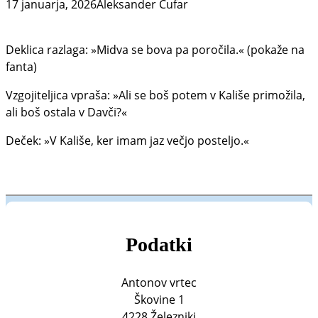
17 januarja, 2026
Aleksander Čufar
Deklica razlaga: »Midva se bova pa poročila.« (pokaže na
fanta)
Vzgojiteljica vpraša: »Ali se boš potem v Kališe primožila,
ali boš ostala v Davči?«
Deček: »V Kališe, ker imam jaz večjo posteljo.«
Podatki
Antonov vrtec
Škovine 1
4228 Železniki