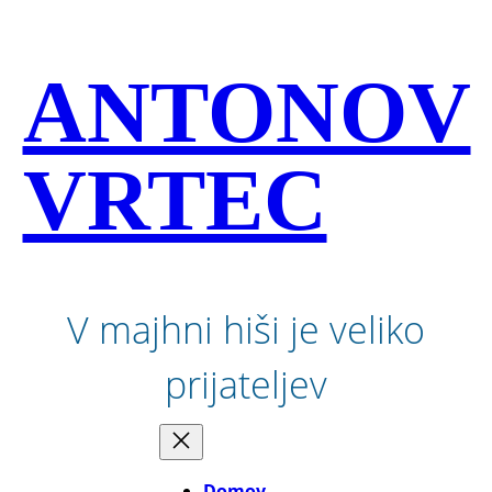
Preskoči
na
vsebino
ANTONOV
VRTEC
V majhni hiši je veliko
prijateljev
Domov