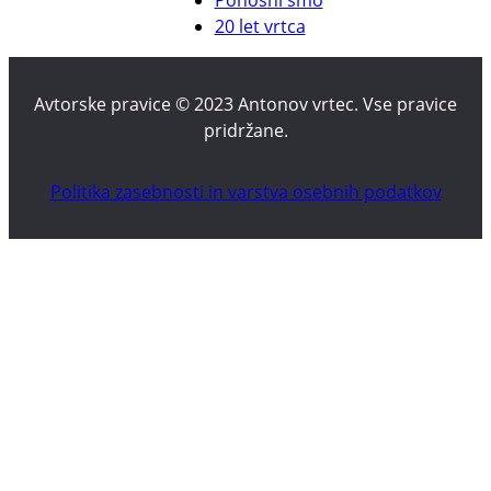
Ponosni smo
20 let vrtca
Avtorske pravice © 2023 Antonov vrtec. Vse pravice
pridržane.
Politika zasebnosti in varstva osebnih podatkov