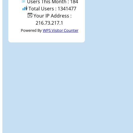
Users This Month : 184
Total Users : 1341477
Your IP Address :
216.73.217.1
Powered By
WPS Visitor Counter