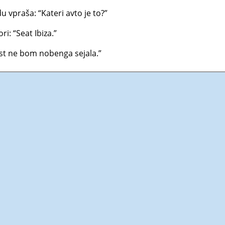
 vpraša: “Kateri avto je to?”
ri: “Seat Ibiza.”
Jst ne bom nobenga sejala.”