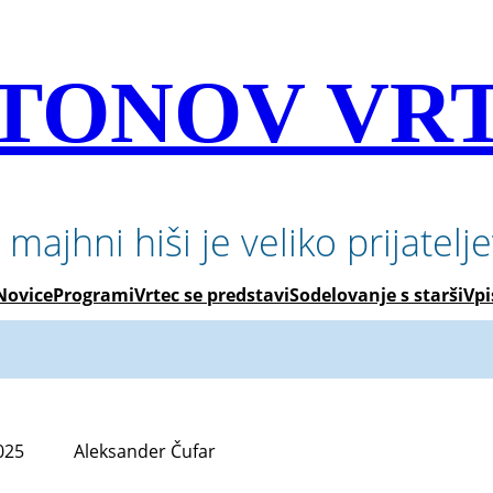
TONOV VR
 majhni hiši je veliko prijatelj
Novice
Programi
Vrtec se predstavi
Sodelovanje s starši
Vpi
025
Aleksander Čufar