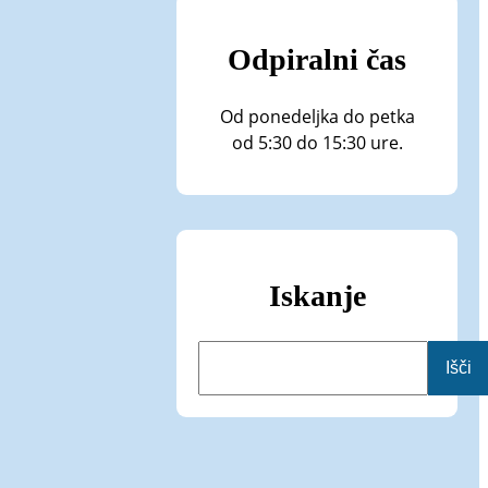
Odpiralni čas
Od ponedeljka do petka
od 5:30 do 15:30 ure.
Iskanje
I
Išči
š
č
i