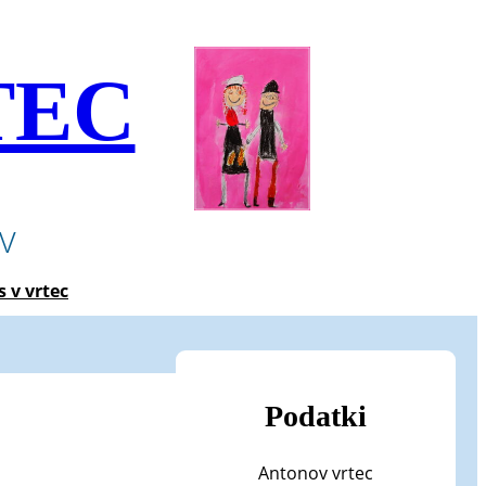
TEC
ev
s v vrtec
Podatki
Antonov vrtec