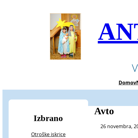
Preskoči
na
vsebino
AN
V
Domov
Avto
Izbrano
26 novembra, 2
Otroške iskrice