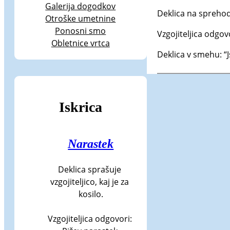
Galerija dogodkov
Deklica na sprehodu
Otroške umetnine
Ponosni smo
Vzgojiteljica odgovo
Obletnice vrtca
Deklica v smehu: “
Iskrica
Narastek
Deklica sprašuje 
vzgojiteljico, kaj je za 
kosilo.

Vzgojiteljica odgovori: 