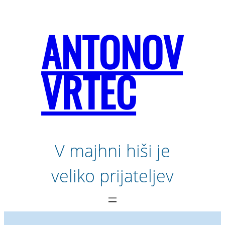
Preskoči
na
ANTONOV
vsebino
VRTEC
V majhni hiši je
veliko prijateljev