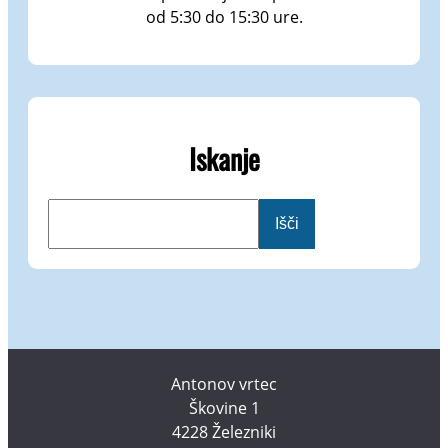
od 5:30 do 15:30 ure.
Iskanje
I
Išči
š
č
i
Antonov vrtec
Škovine 1
4228 Železniki