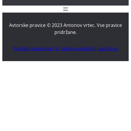
Avtorske pravice © 2023 Antonov vrtec. Vse pravice
pridržane.
Politika zasebnosti in varstva osebnih podatkov