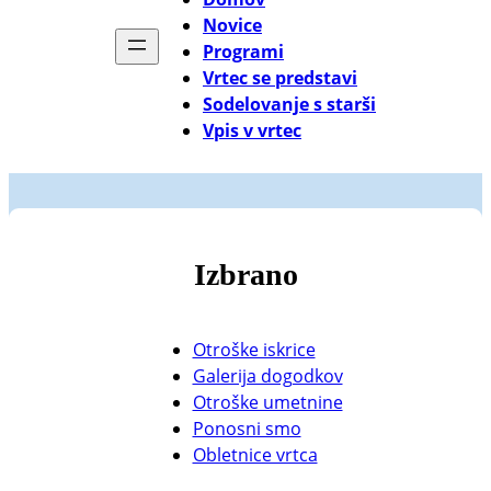
Novice
Programi
Vrtec se predstavi
Sodelovanje s starši
Vpis v vrtec
Izbrano
Otroške iskrice
Galerija dogodkov
Otroške umetnine
Ponosni smo
Obletnice vrtca