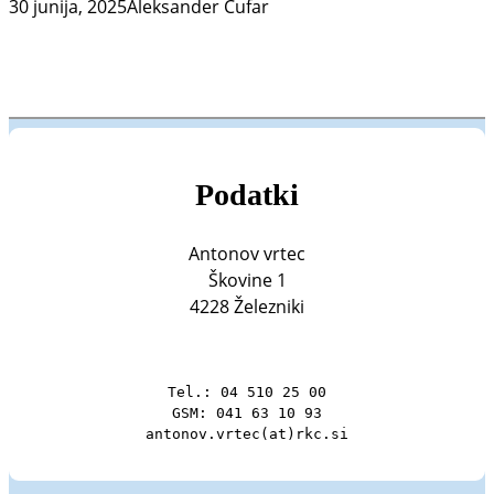
30 junija, 2025
Aleksander Čufar
Podatki
Antonov vrtec
Škovine 1
4228 Železniki
Tel.: 04 510 25 00

GSM: 041 63 10 93

antonov.vrtec(at)rkc.si