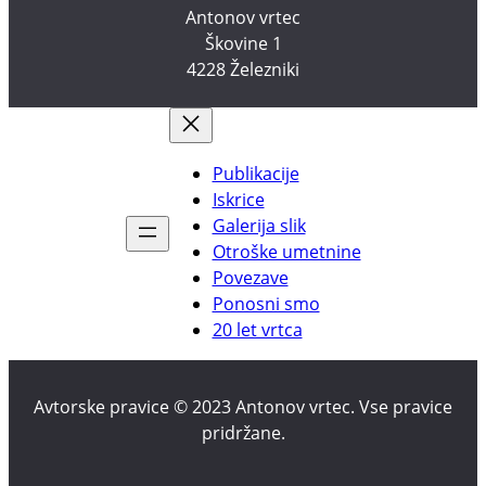
Antonov vrtec
Škovine 1
4228 Železniki
Publikacije
Iskrice
Galerija slik
Otroške umetnine
Povezave
Ponosni smo
20 let vrtca
Avtorske pravice © 2023 Antonov vrtec. Vse pravice
pridržane.