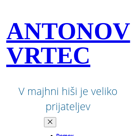
Preskoči
na
vsebino
ANTONOV
VRTEC
V majhni hiši je veliko
prijateljev
Domov