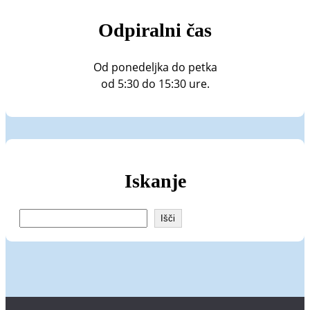
Odpiralni čas
Od ponedeljka do petka
od 5:30 do 15:30 ure.
Iskanje
I
Išči
š
č
i