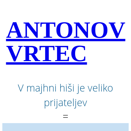
Preskoči
na
vsebino
ANTONOV
VRTEC
V majhni hiši je veliko
prijateljev