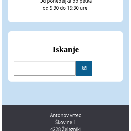
Od ponedeljka do petka
od 5:30 do 15:30 ure.
Iskanje
I
Išči
š
č
i
Antonov vrtec
Škovine 1
4228 Železniki