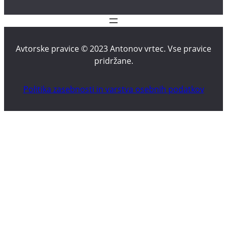
Avtorske pravice © 2023 Antonov vrtec. Vse pravice
pridržane.
Politika zasebnosti in varstva osebnih podatkov