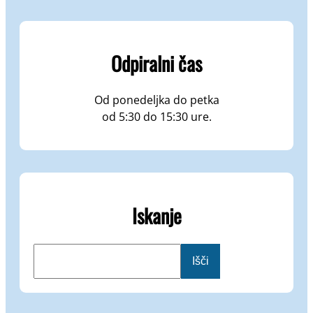
Odpiralni čas
Od ponedeljka do petka
od 5:30 do 15:30 ure.
Iskanje
I
Išči
š
č
i