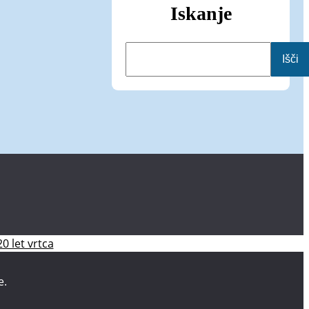
Iskanje
I
Išči
š
č
i
20 let vrtca
e.