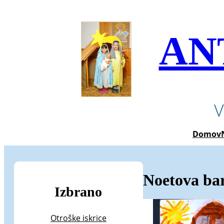
Preskoči
na
vsebino
AN
V
Domov
Noetova ba
Izbrano
Otroške iskrice