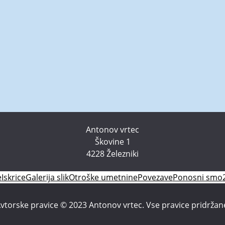
Antonov vrtec
Škovine 1
4228 Železniki
e
Iskrice
Galerija slik
Otroške umetnine
Povezave
Ponosni smo
vtorske pravice © 2023 Antonov vrtec. Vse pravice pridržan