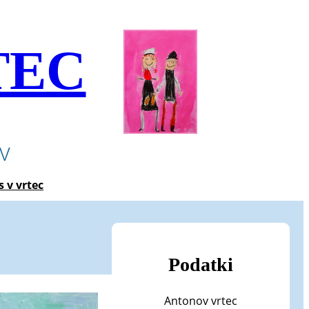
TEC
ev
s v vrtec
Podatki
Antonov vrtec