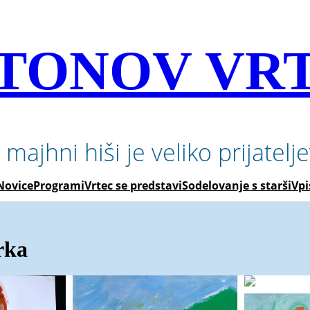
TONOV VR
 majhni hiši je veliko prijatelj
Novice
Programi
Vrtec se predstavi
Sodelovanje s starši
Vpi
rka