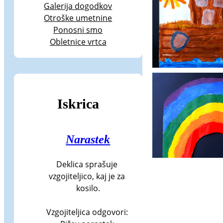
Galerija dogodkov
Otroške umetnine
Ponosni smo
Obletnice vrtca
Iskrica
Narastek
Deklica sprašuje 
vzgojiteljico, kaj je za 
kosilo.

Vzgojiteljica odgovori: 