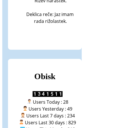
Rižev narastek.

Deklica reče: Jaz imam 
rada rižolastek.
Obisk
Users Today : 28
Users Yesterday : 49
Users Last 7 days : 234
Users Last 30 days : 829