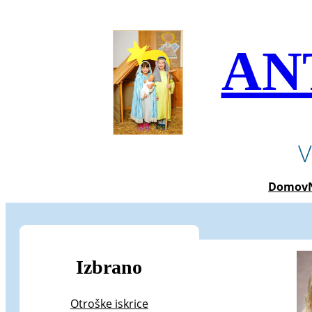
Preskoči
na
vsebino
AN
V
Domov
Izbrano
Otroške iskrice