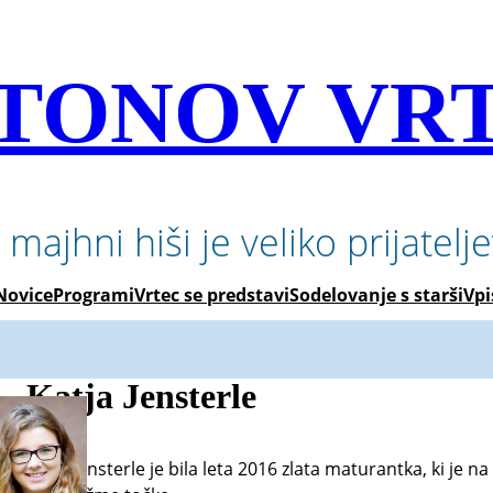
TONOV VR
 majhni hiši je veliko prijatelj
Novice
Programi
Vrtec se predstavi
Sodelovanje s starši
Vpi
Katja Jensterle
Katja Jensterle je bila leta 2016 zlata maturantka, ki je n