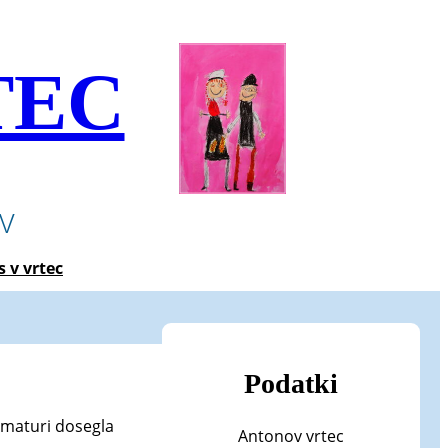
TEC
ev
s v vrtec
Podatki
a maturi dosegla
Antonov vrtec