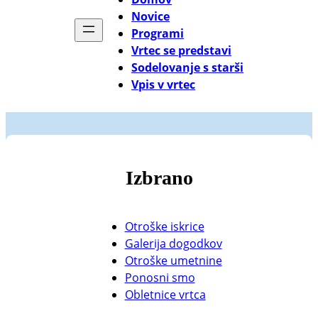
Novice
Programi
Vrtec se predstavi
Sodelovanje s starši
Vpis v vrtec
Izbrano
Otroške iskrice
Galerija dogodkov
Otroške umetnine
Ponosni smo
Obletnice vrtca