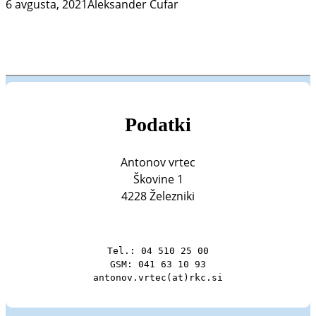
6 avgusta, 2021
Aleksander Čufar
Podatki
Antonov vrtec
Škovine 1
4228 Železniki
Tel.: 04 510 25 00

GSM: 041 63 10 93

antonov.vrtec(at)rkc.si