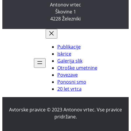
Antonov vrtec
Škovine 1
4228 Železniki
Publikacije
Iskrice
Galerija slik
Otroške umetnine
Povezave
Ponosni smo
20 let vrtca
Avtorske pravice © 2023 Antonov vrtec. Vse pravice
pridržane.