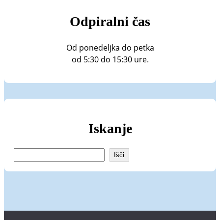
Odpiralni čas
Od ponedeljka do petka
od 5:30 do 15:30 ure.
Iskanje
I
Išči
š
č
i