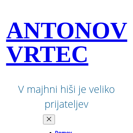
Preskoči
na
vsebino
ANTONOV
VRTEC
V majhni hiši je veliko
prijateljev
Domov