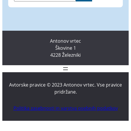
č
i
Antonov vrtec
Škovine 1
4228 Železniki
Avtorske pravice © 2023 Antonov vrtec. Vse pravice
pridržane.
Politika zasebnosti in varstva osebnih podatkov