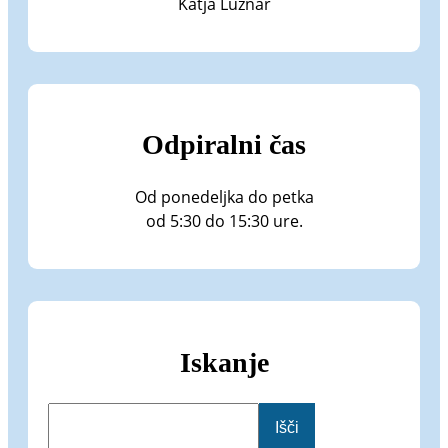
Katja Luznar
Odpiralni čas
Od ponedeljka do petka
od 5:30 do 15:30 ure.
Iskanje
I
Išči
š