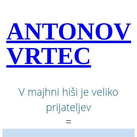
Preskoči
na
vsebino
ANTONOV
VRTEC
V majhni hiši je veliko
prijateljev