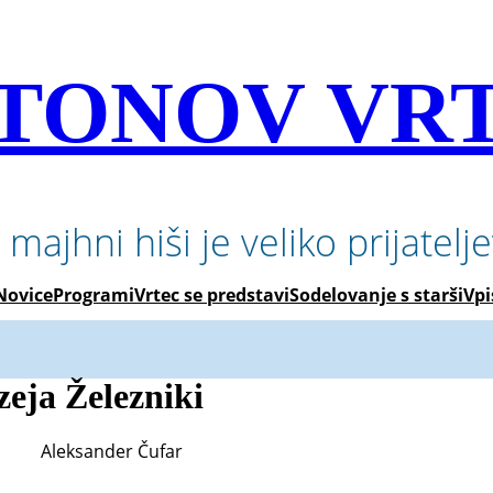
TONOV VR
 majhni hiši je veliko prijatelj
Novice
Programi
Vrtec se predstavi
Sodelovanje s starši
Vpi
eja Železniki
Aleksander Čufar