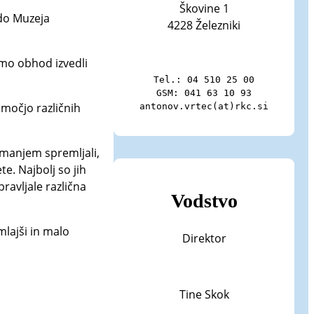
Škovine 1
 do Muzeja
4228 Železniki
smo obhod izvedli
Tel.: 04 510 25 00

GSM: 041 63 10 93

omočjo različnih
antonov.vrtec(at)rkc.si
imanjem spremljali,
te. Najbolj so jih
pravljale različna
Vodstvo
mlajši in malo
Direktor
Tine Skok