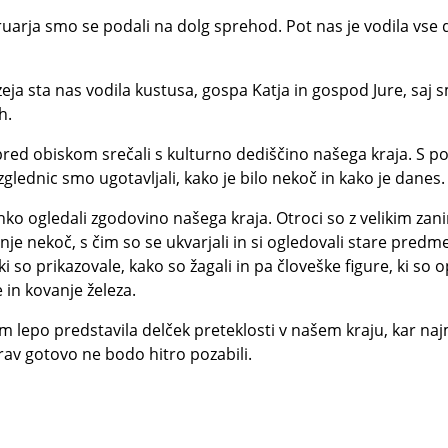
arja smo se podali na dolg sprehod. Pot nas je vodila vse
eja sta nas vodila kustusa, gospa Katja in gospod Jure, saj 
h.
pred obiskom srečali s kulturno dediščino našega kraja. S p
razglednic smo ugotavljali, kako je bilo nekoč in kako je danes.
hko ogledali zgodovino našega kraja. Otroci so z velikim zan
enje nekoč, s čim so se ukvarjali in si ogledovali stare predme
i so prikazovale, kako so žagali in pa človeške figure, ki so o
e in kovanje železa.
am lepo predstavila delček preteklosti v našem kraju, kar naj
rav gotovo ne bodo hitro pozabili.