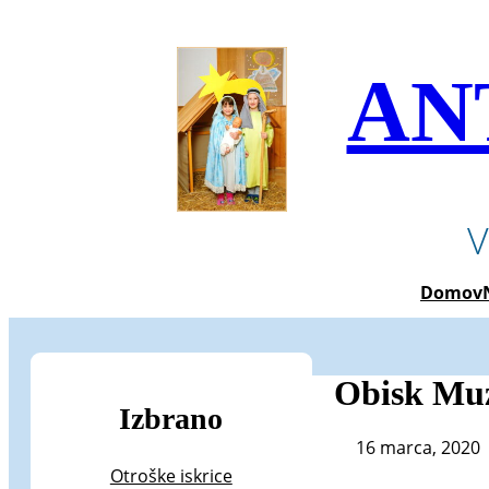
Preskoči
na
vsebino
AN
V
Domov
Obisk Muz
Izbrano
16 marca, 2020
Otroške iskrice