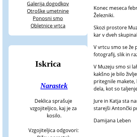
Galerija dogodkov
Konec meseca febru
Otroške umetnine
Železniki.
Ponosni smo
Obletnice vrtca
Skozi prostore Muz
kar v dveh skupina
V vrtcu smo se že 
fotografij, slik in 
Iskrica
V Muzeju smo si la
kakšno je bilo življ
pritegnile makete, k
Narastek
dela, kot so taljenj
Jure in Katja sta n
Deklica sprašuje 
starejši Antončki p
vzgojiteljico, kaj je za 
kosilo.

Damijana Leben
Vzgojiteljica odgovori: 