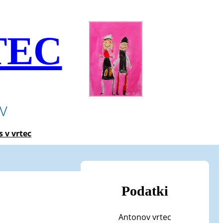
TEC
ev
s v vrtec
Podatki
Antonov vrtec