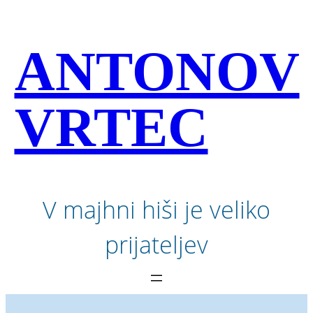
Preskoči
na
vsebino
ANTONOV
VRTEC
V majhni hiši je veliko
prijateljev