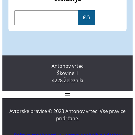
I
Išči
š
č
i
Antonov vrtec
Škovine 1
4228 Železniki
Avtorske pravice © 2023 Antonov vrtec. Vse pravice
pridržane.