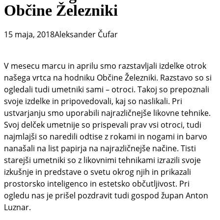
Občine Železniki
15 maja, 2018
Aleksander Čufar
V mesecu marcu in aprilu smo razstavljali izdelke otrok
našega vrtca na hodniku Občine Železniki. Razstavo so si
ogledali tudi umetniki sami – otroci. Takoj so prepoznali
svoje izdelke in pripovedovali, kaj so naslikali. Pri
ustvarjanju smo uporabili najrazličnejše likovne tehnike.
Svoj delček umetnije so prispevali prav vsi otroci, tudi
najmlajši so naredili odtise z rokami in nogami in barvo
nanašali na list papirja na najrazličnejše načine. Tisti
starejši umetniki so z likovnimi tehnikami izrazili svoje
izkušnje in predstave o svetu okrog njih in prikazali
prostorsko inteligenco in estetsko občutljivost. Pri
ogledu nas je prišel pozdravit tudi gospod župan Anton
Luznar.