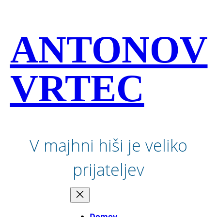
Preskoči
na
vsebino
ANTONOV
VRTEC
V majhni hiši je veliko
prijateljev
Domov