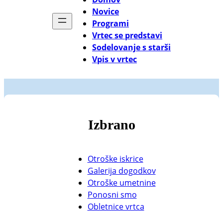
Novice
Programi
Vrtec se predstavi
Sodelovanje s starši
Vpis v vrtec
Izbrano
Otroške iskrice
Galerija dogodkov
Otroške umetnine
Ponosni smo
Obletnice vrtca