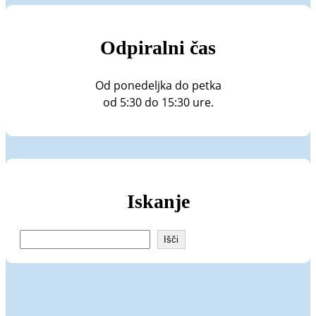
Odpiralni čas
Od ponedeljka do petka
od 5:30 do 15:30 ure.
Iskanje
I
Išči
š
č
i