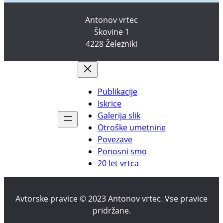
Antonov vrtec
Škovine 1
4228 Železniki
Publikacije
Iskrice
Galerija slik
Otroške umetnine
Povezave
Ponosni smo
20 let vrtca
Avtorske pravice © 2023 Antonov vrtec. Vse pravice
pridržane.