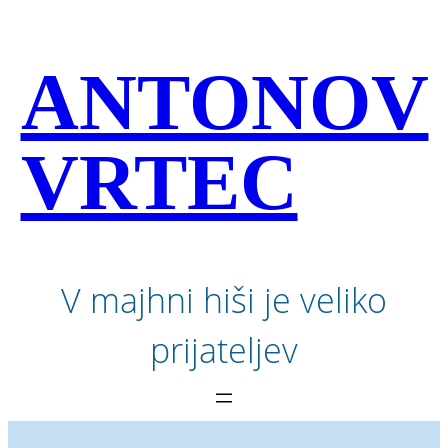
Preskoči
na
vsebino
ANTONOV
VRTEC
V majhni hiši je veliko
prijateljev