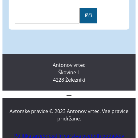
I
Išči
š
č
i
Antonov vrtec
Škovine 1
4228 Železniki
Avtorske pravice © 2023 Antonov vrtec. Vse pravice
pridržane.
Politika zasebnosti in varstva osebnih podatkov