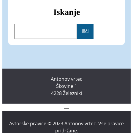
Iskanje
I
Išči
š
č
i
Antonov vrtec
Škovine 1
4228 Železniki
Avtorske pravice © 2023 Antonov vrtec. Vse pravice
pridržane.