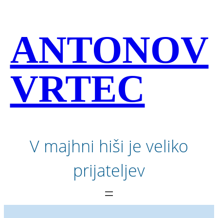
Preskoči
na
vsebino
ANTONOV
VRTEC
V majhni hiši je veliko
prijateljev