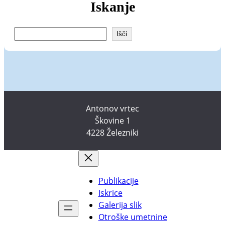
Iskanje
I
Išči
š
č
i
Antonov vrtec
Škovine 1
4228 Železniki
Publikacije
Iskrice
Galerija slik
Otroške umetnine