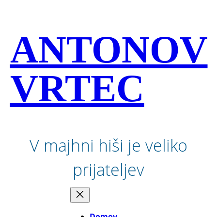
Preskoči
na
vsebino
ANTONOV
VRTEC
V majhni hiši je veliko
prijateljev
Domov