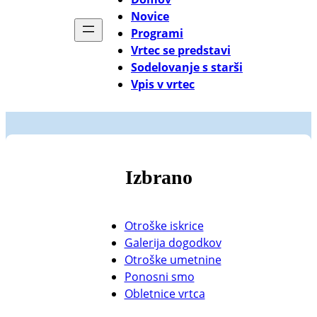
Novice
Programi
Vrtec se predstavi
Sodelovanje s starši
Vpis v vrtec
Izbrano
Otroške iskrice
Galerija dogodkov
Otroške umetnine
Ponosni smo
Obletnice vrtca