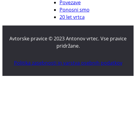
Povezave
Ponosni smo
20 let vrtca
Avtorske pravice © 2023 Antonov vrtec. Vse pravice
pridržane.
Politika zasebnosti in varstva osebnih podatkov