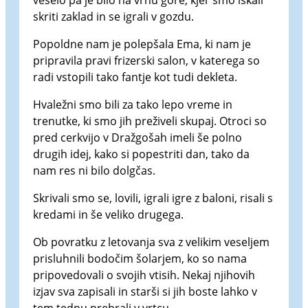
veselo pa je bilo na vrhu gore, kjer smo iskali
skriti zaklad in se igrali v gozdu.
Popoldne nam je polepšala Ema, ki nam je
pripravila pravi frizerski salon, v katerega so
radi vstopili tako fantje kot tudi dekleta.
Hvaležni smo bili za tako lepo vreme in
trenutke, ki smo jih preživeli skupaj. Otroci so
pred cerkvijo v Dražgošah imeli še polno
drugih idej, kako si popestriti dan, tako da
nam res ni bilo dolgčas.
Skrivali smo se, lovili, igrali igre z baloni, risali s
kredami in še veliko drugega.
Ob povratku z letovanja sva z velikim veseljem
prisluhnili bodočim šolarjem, ko so nama
pripovedovali o svojih vtisih. Nekaj njihovih
izjav sva zapisali in starši si jih boste lahko v