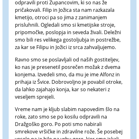
odpravili proti Zupancovim, ki so nas že
pričakovali. Filip in Jožica sta nam razkazala
kmetijo, otroci pa so jima z zanimanjem
prisluhnili. Ogledali smo si kmetijske stroje,
pripomočke, poslopja in seveda živali. Deležni
smo bili res velikega gostoljubja in postrežbe,
za kar se Filipu in Jožici iz srca zahvaljujemo.
Ravno smo se poslavljali od naših gostiteljev,
ko nas je presenetil posrečen možak z dvema
konjema. Izvedeli smo, da mu je ime Alfonz in
prihaja iz Švice. Dobrovoljno je povabil otroke,
da lahko zajahajo konja, kar so nekateri z
veseljem sprejeli.
Vreme nam je kljub slabim napovedim šlo na
roke, zato smo se po kosilu odpravili na
Dražgoško goro. Po poti smo nabirali
smrekove vršičke in zdravilne rože. Še posebej