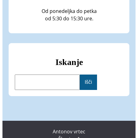
Od ponedeljka do petka
od 5:30 do 15:30 ure.
Iskanje
I
Išči
š
č
i
Antonov vrtec