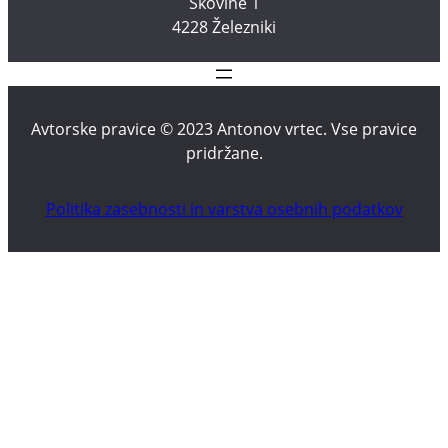
Škovine 1
4228 Železniki
Avtorske pravice © 2023 Antonov vrtec. Vse pravice
pridržane.
Politika zasebnosti in varstva osebnih podatkov