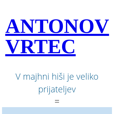
Preskoči
na
vsebino
ANTONOV
VRTEC
V majhni hiši je veliko
prijateljev