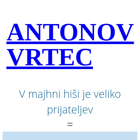
Preskoči
na
vsebino
ANTONOV
VRTEC
V majhni hiši je veliko
prijateljev