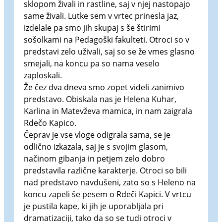
sklopom živali in rastline, saj v njej nastopajo
same živali. Lutke sem v vrtec prinesla jaz,
izdelale pa smo jih skupaj s še štirimi
sošolkami na Pedagoški fakulteti. Otroci so v
predstavi zelo uživali, saj so se že vmes glasno
smejali, na koncu pa so nama veselo
zaploskali.
Že čez dva dneva smo zopet videli zanimivo
predstavo. Obiskala nas je Helena Kuhar,
Karlina in Matevževa mamica, in nam zaigrala
Rdečo Kapico.
Čeprav je vse vloge odigrala sama, se je
odlično izkazala, saj je s svojim glasom,
načinom gibanja in petjem zelo dobro
predstavila različne karakterje. Otroci so bili
nad predstavo navdušeni, zato so s Heleno na
koncu zapeli še pesem o Rdeči Kapici. V vrtcu
je pustila kape, ki jih je uporabljala pri
dramatizaciji, tako da so se tudi otroci v