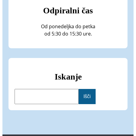
Odpiralni čas
Od ponedeljka do petka
od 5:30 do 15:30 ure.
Iskanje
I
Išči
š
č
i