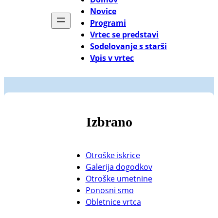
Novice
Programi
Vrtec se predstavi
Sodelovanje s starši
Vpis v vrtec
Izbrano
Otroške iskrice
Galerija dogodkov
Otroške umetnine
Ponosni smo
Obletnice vrtca