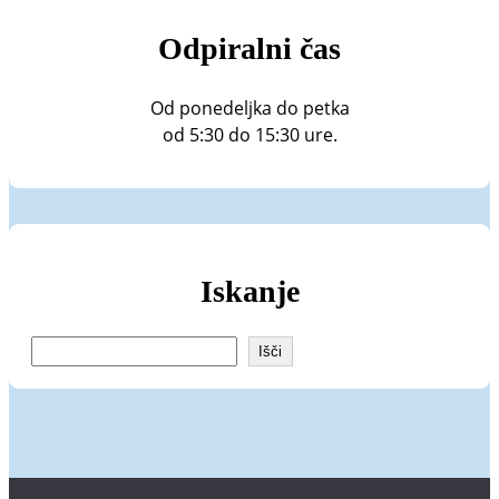
Odpiralni čas
Od ponedeljka do petka
od 5:30 do 15:30 ure.
Iskanje
I
Išči
š
č
i