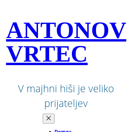
Preskoči
na
vsebino
ANTONOV
VRTEC
V majhni hiši je veliko
prijateljev
Domov