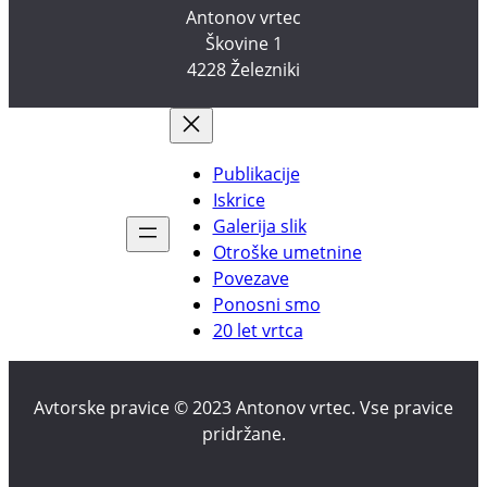
Antonov vrtec
Škovine 1
4228 Železniki
Publikacije
Iskrice
Galerija slik
Otroške umetnine
Povezave
Ponosni smo
20 let vrtca
Avtorske pravice © 2023 Antonov vrtec. Vse pravice
pridržane.