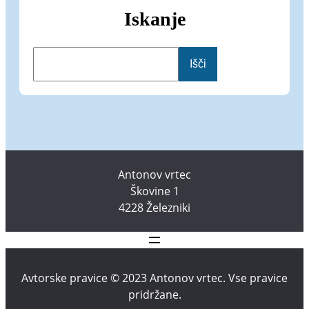
Iskanje
I
Išči
š
č
i
Antonov vrtec
Škovine 1
4228 Železniki
Avtorske pravice © 2023 Antonov vrtec. Vse pravice
pridržane.