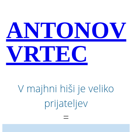
Preskoči
na
vsebino
ANTONOV
VRTEC
V majhni hiši je veliko
prijateljev