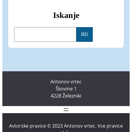
Iskanje
I
Išči
š
č
i
Antonov vrtec
Škovine 1
4228 Železniki
Avtorske pravice © 2023 Antonov vrtec. Vse pravice