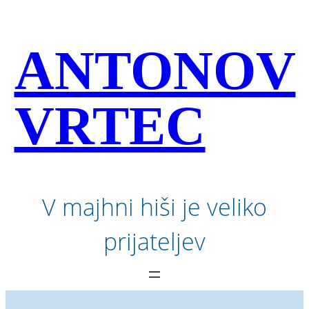
Preskoči
na
vsebino
ANTONOV
VRTEC
V majhni hiši je veliko
prijateljev