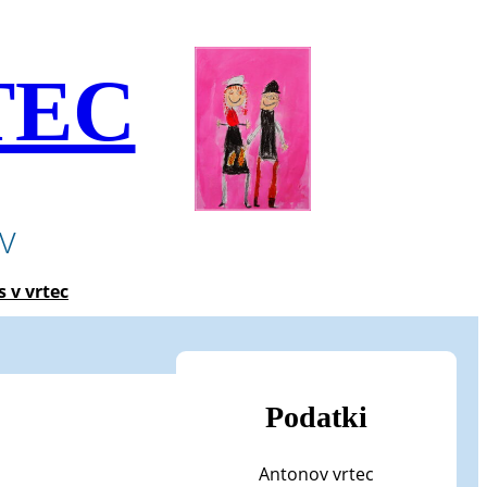
TEC
ev
s v vrtec
Podatki
Antonov vrtec