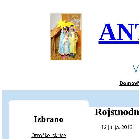
Preskoči
na
vsebino
AN
V
Domov
Rojstnodn
Izbrano
12 julija, 2013
Otroške iskrice