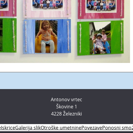
Antonov vrtec
Škovine 1
4228 Železniki
e
Iskrice
Galerija slik
Otroške umetnine
Povezave
Ponosni smo