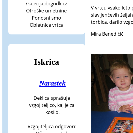
Galerija dogodkov
V vrtcu vsako leto
Otroške umetnine
slavljenčevih želja
Ponosni smo
torbica, darilo vzgo
Obletnice vrtca
Mira Benedičič
Iskrica
Narastek
Deklica sprašuje 
vzgojiteljico, kaj je za 
kosilo.

Vzgojiteljica odgovori: 