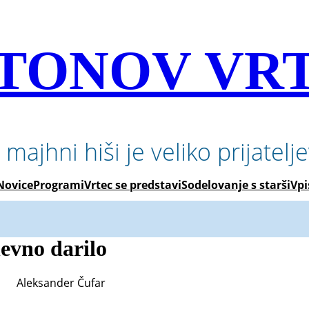
TONOV VR
 majhni hiši je veliko prijatelj
Novice
Programi
Vrtec se predstavi
Sodelovanje s starši
Vpi
evno darilo
Aleksander Čufar