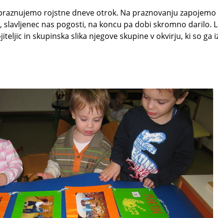
 praznujemo rojstne dneve otrok. Na praznovanju zapojemo
h, slavljenec nas pogosti, na koncu pa dobi skromno darilo. Le
jiteljic in skupinska slika njegove skupine v okvirju, ki so ga iz