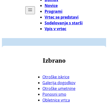
Novice
Programi
Vrtec se predstavi
Sodelovanje s starši
Vpis v vrtec
Izbrano
Otroške iskrice
Galerija dogodkov
Otroške umetnine
Ponosni smo
Obletnice vrtca