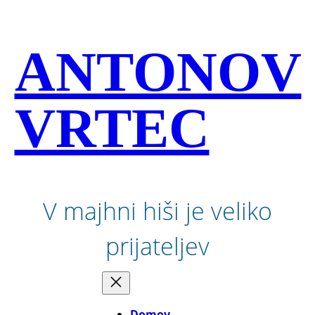
Preskoči
na
vsebino
ANTONOV
VRTEC
V majhni hiši je veliko
prijateljev
Domov