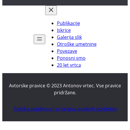
Publikacije
Iskrice
Galerija slik
Otroške umetnine
Povezave
Ponosni smo
20 let vrtca
Avtorske pravice © 2023 Antonov vrtec. Vse pravice
pridržane.
Politika zasebnosti in varstva osebnih podatkov