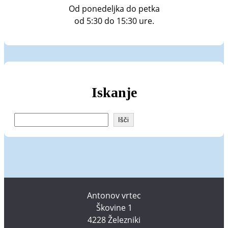
Od ponedeljka do petka
od 5:30 do 15:30 ure.
Iskanje
I
Išči
š
č
i
Antonov vrtec
Škovine 1
4228 Železniki