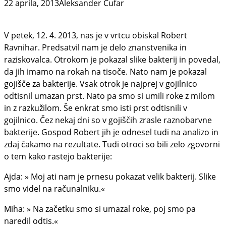
22 aprila, 2013
Aleksander Čufar
V petek, 12. 4. 2013, nas je v vrtcu obiskal Robert
Ravnihar. Predsatvil nam je delo znanstvenika in
raziskovalca. Otrokom je pokazal slike bakterij in povedal,
da jih imamo na rokah na tisoče. Nato nam je pokazal
gojišče za bakterije. Vsak otrok je najprej v gojilnico
odtisnil umazan prst. Nato pa smo si umili roke z milom
in z razkužilom. Še enkrat smo isti prst odtisnili v
gojilnico. Čez nekaj dni so v gojiščih zrasle raznobarvne
bakterije. Gospod Robert jih je odnesel tudi na analizo in
zdaj čakamo na rezultate. Tudi otroci so bili zelo zgovorni
o tem kako rastejo bakterije:
Ajda: » Moj ati nam je prnesu pokazat velik bakterij. Slike
smo videl na računalniku.«
Miha: » Na začetku smo si umazal roke, poj smo pa
naredil odtis.«