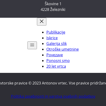
Škovine 1
4228 Železniki
Publikacije
Iskrice
Galerija slik
Otroške umetnine
Povezave
Ponosni smo
20 let vrtca
vtorske pravice © 2023 Antonov vrtec. Vse pravice pridržan
Politika zasebnosti in varstva osebnih podatkov