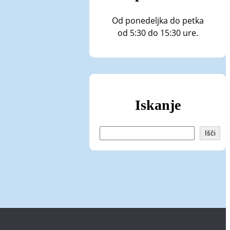
Od ponedeljka do petka
od 5:30 do 15:30 ure.
Iskanje
I
Išči
š
č
i