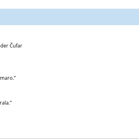
der Čufar
omaro.”
ala.”