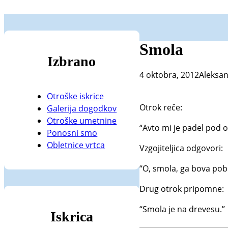
Smola
Izbrano
4 oktobra, 2012
Aleksan
Otroške iskrice
Otrok reče:
Galerija dogodkov
Otroške umetnine
“Avto mi je padel pod 
Ponosni smo
Obletnice vrtca
Vzgojiteljica odgovori:
“O, smola, ga bova pobr
Drug otrok pripomne:
“Smola je na drevesu.”
Iskrica