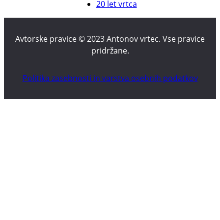
20 let vrtca
Avtorske pravice © 2023 Antonov vrtec. Vse pravice
pridržane.
Politika zasebnosti in varstva osebnih podatkov