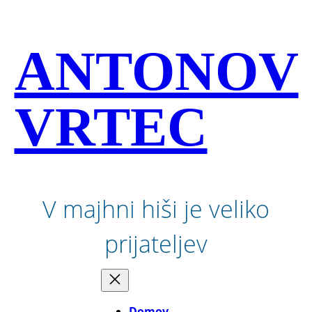
Preskoči
na
vsebino
ANTONOV
VRTEC
V majhni hiši je veliko
prijateljev
Domov