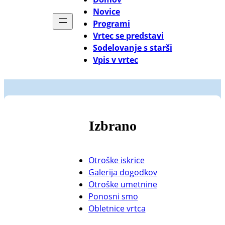
Novice
Programi
Vrtec se predstavi
Sodelovanje s starši
Vpis v vrtec
Izbrano
Otroške iskrice
Galerija dogodkov
Otroške umetnine
Ponosni smo
Obletnice vrtca