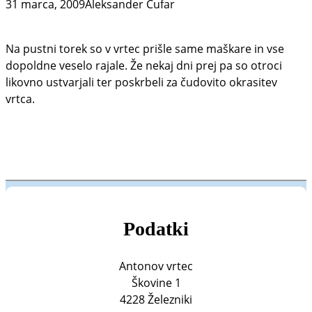
31 marca, 2009
Aleksander Čufar
Na pustni torek so v vrtec prišle same maškare in vse
dopoldne veselo rajale. Že nekaj dni prej pa so otroci
likovno ustvarjali ter poskrbeli za čudovito okrasitev
vrtca.
Podatki
Antonov vrtec
Škovine 1
4228 Železniki