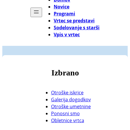
Novice
Programi
Vrtec se predstavi
Sodelovanje s starši
Vpis v vrtec
Izbrano
Otroške iskrice
Galerija dogodkov
Otroške umetnine
Ponosni smo
Obletnice vrtca