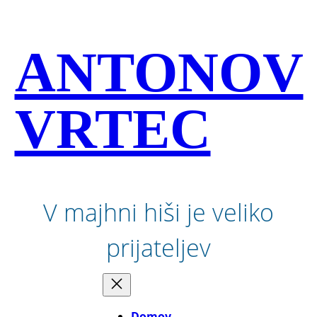
Preskoči
na
vsebino
ANTONOV
VRTEC
V majhni hiši je veliko
prijateljev
Domov