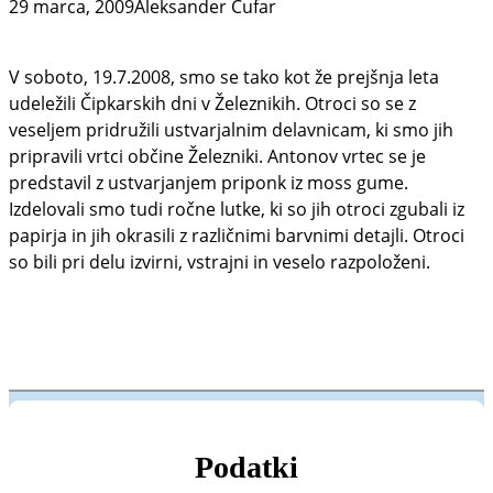
29 marca, 2009
Aleksander Čufar
V soboto, 19.7.2008, smo se tako kot že prejšnja leta
udeležili Čipkarskih dni v Železnikih. Otroci so se z
veseljem pridružili ustvarjalnim delavnicam, ki smo jih
pripravili vrtci občine Železniki. Antonov vrtec se je
predstavil z ustvarjanjem priponk iz moss gume.
Izdelovali smo tudi ročne lutke, ki so jih otroci zgubali iz
papirja in jih okrasili z različnimi barvnimi detajli. Otroci
so bili pri delu izvirni, vstrajni in veselo razpoloženi.
Podatki