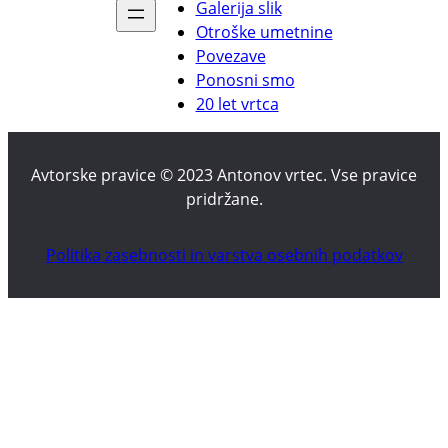
Galerija slik
Otroške umetnine
Povezave
Ponosni smo
20 let vrtca
Avtorske pravice © 2023 Antonov vrtec. Vse pravice
pridržane.
Politika zasebnosti in varstva osebnih podatkov