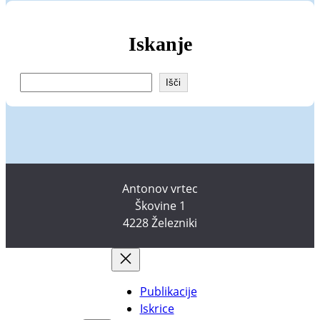
Iskanje
I
Išči
š
č
i
Antonov vrtec
Škovine 1
4228 Železniki
Publikacije
Iskrice