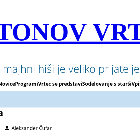
TONOV VR
 majhni hiši je veliko prijatelj
Novice
Programi
Vrtec se predstavi
Sodelovanje s starši
Vpi
a
Aleksander Čufar