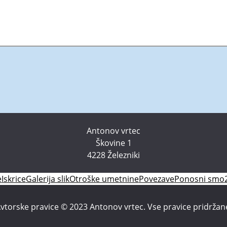
Antonov vrtec
Škovine 1
4228 Železniki
e
Iskrice
Galerija slik
Otroške umetnine
Povezave
Ponosni smo
vtorske pravice © 2023 Antonov vrtec. Vse pravice pridržan