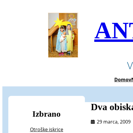
Preskoči
na
vsebino
AN
V
Domov
Dva obisk
Izbrano
29 marca, 2009
Otroške iskrice