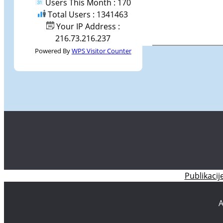
Users This Month : 170
Total Users : 1341463
Your IP Address :
216.73.216.237
Powered By
WPS Visitor Counter
Publikacij
A