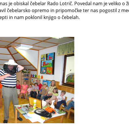
 nas je obiskal čebelar Rado Lotrič. Povedal nam je veliko o ž
avil čebelarsko opremo in pripomočke ter nas pogostil z med
epti in nam poklonil knjigo o čebelah.