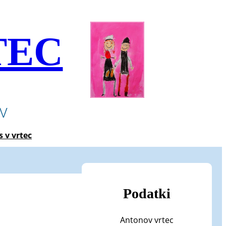
TEC
ev
s v vrtec
Podatki
Antonov vrtec