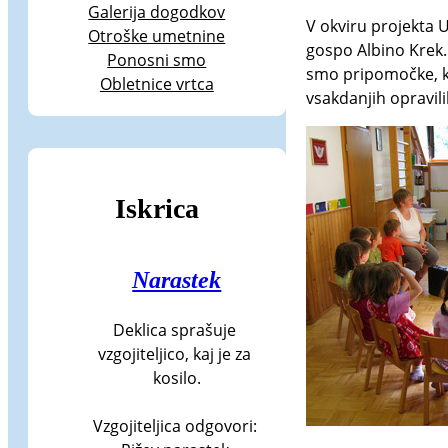
Galerija dogodkov
V okviru projekta U
Otroške umetnine
gospo Albino Krek.
Ponosni smo
smo pripomočke, ki
Obletnice vrtca
vsakdanjih opravili
Iskrica
Narastek
Deklica sprašuje 
vzgojiteljico, kaj je za 
kosilo.

Vzgojiteljica odgovori: 