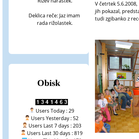
Rižev narastek.

V četrtek 5.6.2008,
jih pokazal, predst
Deklica reče: Jaz imam 
tudi zgibanko z rec
rada rižolastek.
Obisk
Users Today : 29
Users Yesterday : 52
Users Last 7 days : 203
Users Last 30 days : 819