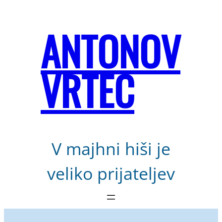
Preskoči
na
ANTONOV
vsebino
VRTEC
V majhni hiši je
veliko prijateljev