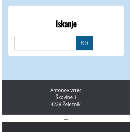
Iskanje
I
Išči
š
č
i
Antonov vrtec
Škovine 1
4228 Železniki