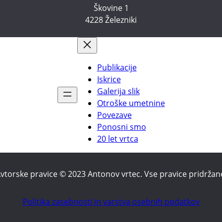
Škovine 1
4228 Železniki
Publikacije
Iskrice
Galerija slik
Otroške umetnine
Povezave
Ponosni smo
20 let vrtca
vtorske pravice © 2023 Antonov vrtec. Vse pravice pridržan
Politika zasebnosti in varstva osebnih podatkov