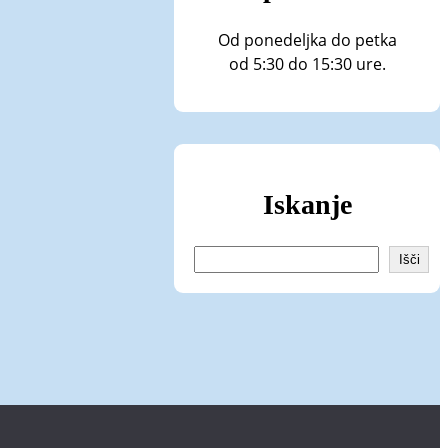
Od ponedeljka do petka
od 5:30 do 15:30 ure.
Iskanje
I
Išči
š
č
i