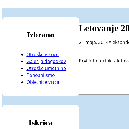
Letovanje 2
Izbrano
21 maja, 2014
Aleksand
Otroške iskrice
Prvi foto utrinki z letov
Galerija dogodkov
Otroške umetnine
Ponosni smo
Obletnice vrtca
Iskrica