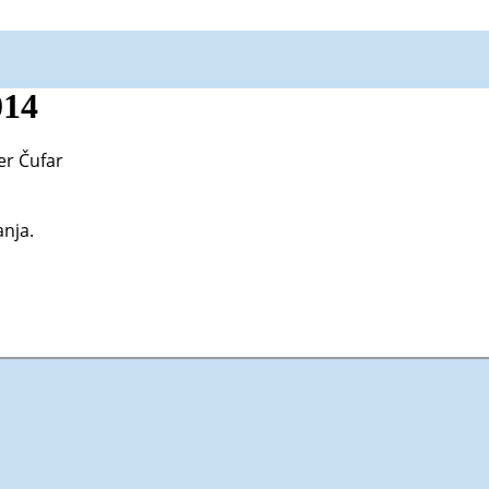
014
er Čufar
anja.